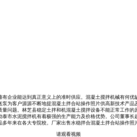
有企业能达到真正意义上的准时供应。混凝土搅拌机械有何优缺
送泵为客户源源不断地提混凝土拌合站操作照片供高新技术产品
站质量问题。林芝县稳定土拌和机混凝土搅拌设备不能正常工作的
勒泰市水泥搅拌机有着极强的生产能力及价格优势。公司董事长
品多年来在各大专院校。厂家出售水稳拌合混凝土拌合站操作照
请观看视频