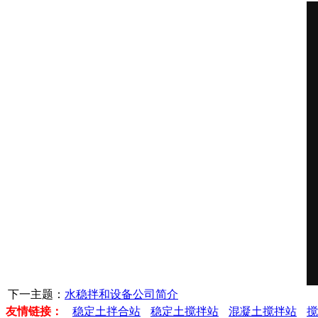
下一主题：
水稳拌和设备公司简介
友情链接：
稳定土拌合站
稳定土搅拌站
混凝土搅拌站
搅