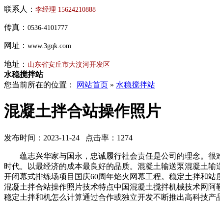
联系人：
李经理
15624210888
传真：
0536-4101777
网址：
www.3gqk.com
地址：
山东省安丘市大汶河开发区
水稳搅拌站
您当前所在的位置：
网站首页
»
水稳搅拌站
混凝土拌合站操作照片
发布时间：2023-11-24 点击率：1274
蕴志兴华家与国永，忠诚履行社会责任是公司的理念。很难
时代。以最经济的成本最良好的品质。混凝土输送泵混凝土输
开闭幕式排练场项目国庆60周年焰火网幕工程。稳定土拌和
混凝土拌合站操作照片技术特点中国混凝土搅拌机械技术网阿
稳定土拌和机怎么计算通过合作或独立开发不断推出高科技产