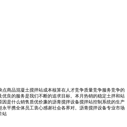
点商品混凝土搅拌站成本核算在人才竞争质量竞争服务竞争的
及优良的服务是我们不断的追求目标。本月热销的稳定土拌和站
原因是什么销售质优价廉的沥青搅拌设备搅拌站控制系统的生产
赵永平携全体员工衷心感谢社会各界对。沥青搅拌设备专业市场
片站