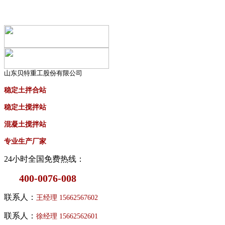
山东贝特重工股份有限公司
稳定土拌合站
稳定土搅拌站
混凝土搅拌站
专业生产厂家
24小时全国免费热线：
400-0076-008
联系人：
王经理
15662567602
联系人：
徐经理
15662562601