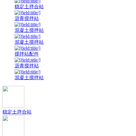
稳定土拌合站
沥青搅拌站
混凝土搅拌站
混凝土搅拌站
搅拌站配件
沥青搅拌站
混凝土搅拌站
稳定土拌合站