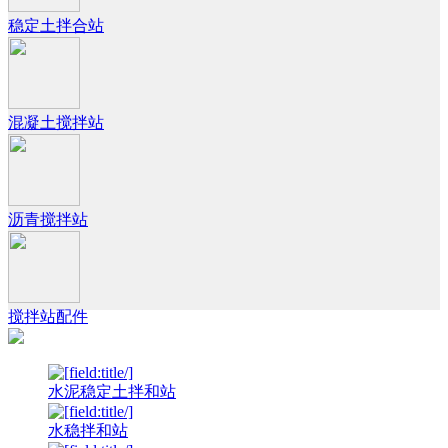
稳定土拌合站
混凝土搅拌站
沥青搅拌站
搅拌站配件
水泥稳定土拌和站
水稳拌和站