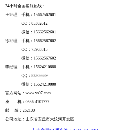
24小时全国客服热线：
王经理 手机：15662562601
QQ：85382612
微信：15662562601
徐经理 手机：15662567602
QQ：75903813
微信：15662567602
李经理 手机：15624210888
QQ：82308689
微信：15624210888
官方网站：www.ys07.com
座 机：0536-4101777
邮 编：262100
公司地址：山东省安丘市大汶河开发区