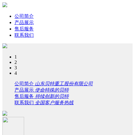
公司简介
产品展示
售后服务
联系我们
1
2
3
4
公司简介
山东贝特重工股份有限公司
产品展示
使命特殊的贝特
售后服务
持续创新的贝特
联系我们
全国客户服务热线