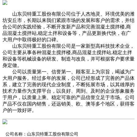
山东贝特重工股份有限公司位于人杰地灵、环境优美的潍
坊安丘市，长期以来我们紧跟市场的发展和客户的需求，并结
合公司的实践经验，不断开发新产品和完善混凝土搅拌楼,商
品混凝土搅拌站,稳定土拌和设备等，产品更新换代快，在广
大用户中取得极好的口碑。
山东贝特重工股份有限公司是一家新型高科技技术企业，
公司主要从事各种混凝土搅拌楼,商品混凝土搅拌站,稳定土拌
和设备等机械设备的研发、制造与改良，并可根据客户要求量
身定做。
公司以质量第一、信誉第一、顾客至上为宗旨，竭诚为广
大用户服务。经过多年的发展，公司已经形成了完善的产品体
系，建立了完善的现代企业制度，不断拓展市场，以其雄厚的
技术力量作为支撑平台，以良好、周到、及时的企业形象服务
于用户，以质量上乘、稳定可靠的产品信誉立足于市场。公司
产品不仅在国内销售，还远销美、欧、澳等多个地区，获得客
户的一致好评。
公司名称：山东贝特重工股份有限公司